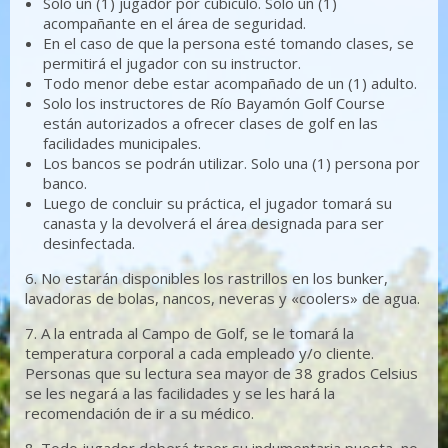
Solo un (1) jugador por cubículo. Solo un (1)
acompañante en el área de seguridad.
En el caso de que la persona esté tomando clases, se
permitirá el jugador con su instructor.
Todo menor debe estar acompañado de un (1) adulto.
Solo los instructores de Río Bayamón Golf Course
están autorizados a ofrecer clases de golf en las
facilidades municipales.
Los bancos se podrán utilizar. Solo una (1) persona por
banco.
Luego de concluir su práctica, el jugador tomará su
canasta y la devolverá el área designada para ser
desinfectada.
6. No estarán disponibles los rastrillos en los bunker,
lavadoras de bolas, nancos, neveras y «coolers» de agua.
7. A la entrada al Campo de Golf, se le tomará la
temperatura corporal a cada empleado y/o cliente.
Personas que su lectura sea mayor de 38 grados Celsius
se les negará a las facilidades y se les hará la
recomendación de ir a su médico.
8. Todo jugador deberá traer su indumentaria puesta, no