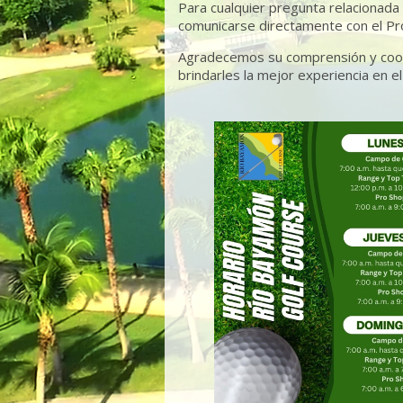
Para cualquier pregunta relacionad
comunicarse directamente con el P
Agradecemos su comprensión y coop
brindarles la mejor experiencia en e